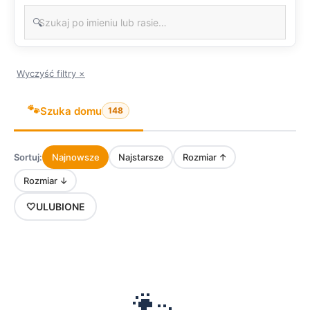
🔍
Wyczyść filtry ×
🐾
Szuka domu
148
Sortuj:
Najnowsze
Najstarsze
Rozmiar ↑
Rozmiar ↓
🤍
ULUBIONE