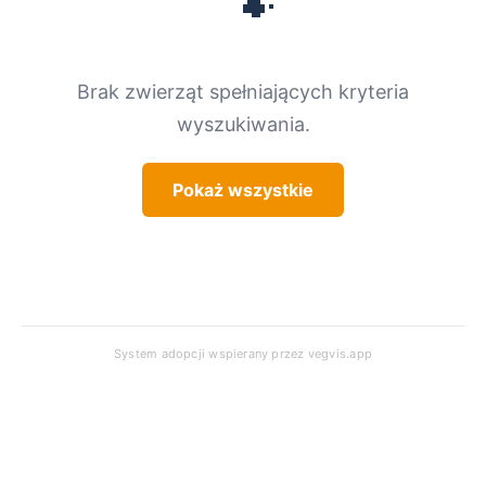
🐾
Brak zwierząt spełniających kryteria
wyszukiwania.
Pokaż wszystkie
System adopcji wspierany przez
vegvis.app