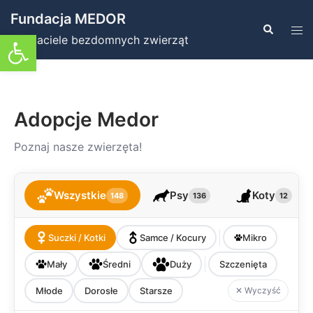
Przejdź
Fundacja MEDOR
do
Szukaj
Prz
Otwórz pasek narzędzi
Przyjaciele bezdomnych zwierząt
treści
men
Adopcje Medor
Poznaj nasze zwierzęta!
Wszystkie
Psy
Koty
148
136
12
Suczki / Kotki
Samce / Kocury
Mikro
Mały
Średni
Duży
Szczenięta
Młode
Dorosłe
Starsze
✕ Wyczyść