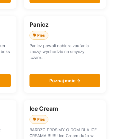
Panicz
SZUKA DOMU
🐕 Pies
ker
Panicz powoli nabiera zaufania
 boks
zaczął wychodzić na smyczy
,czarn…
Poznaj mnie →
Ice Cream
SZUKA DOMU
🐕 Pies
e
BARDZO PROSIMY O DOM DLA ICE
CREAMA !!!!!!!! Ice Cream dużo w