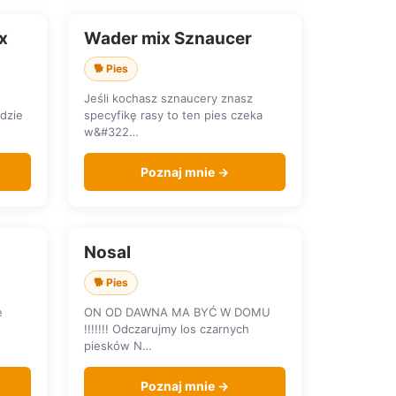
x
Wader mix Sznaucer
SZUKA DOMU
🐕 Pies
Jeśli kochasz sznaucery znasz
gdzie
specyfikę rasy to ten pies czeka
w&#322…
Poznaj mnie →
Nosal
SZUKA DOMU
🐕 Pies
e
ON OD DAWNA MA BYĆ W DOMU
!!!!!!! Odczarujmy los czarnych
piesków N…
Poznaj mnie →