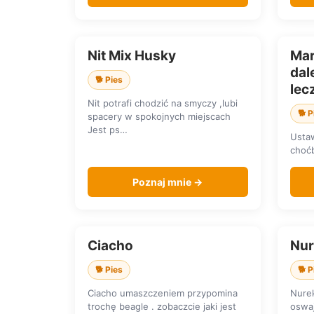
Nit Mix Husky
Mar
SZUKA DOMU
SZU
dal
🐕 Pies
lec
Nit potrafi chodzić na smyczy ,lubi
🐕 P
spacery w spokojnych miejscach
Jest ps…
Ustaw
choćb
Poznaj mnie →
Ciacho
Nur
SZUKA DOMU
SZU
🐕 Pies
🐕 P
Ciacho umaszczeniem przypomina
Nurek
trochę beagle . zobaczcie jaki jest
oswaj