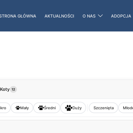
STRONA GŁÓWNA
AKTUALNOŚCI
O NAS
ADOPCJA
Koty
12
kro
Mały
Średni
Duży
Szczenięta
Młod