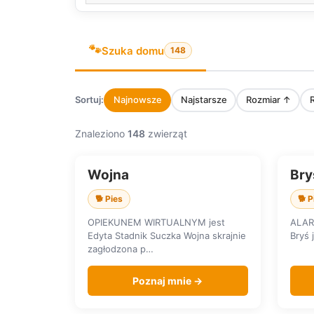
🐾
Szuka domu
148
Sortuj:
Najnowsze
Najstarsze
Rozmiar ↑
Znaleziono
148
zwierząt
Wojna
Bry
SZUKA DOMU
SZU
🐕 Pies
🐕 P
OPIEKUNEM WIRTUALNYM jest
ALARM 
Edyta Stadnik Suczka Wojna skrajnie
Bryś 
zagłodzona p…
Poznaj mnie →