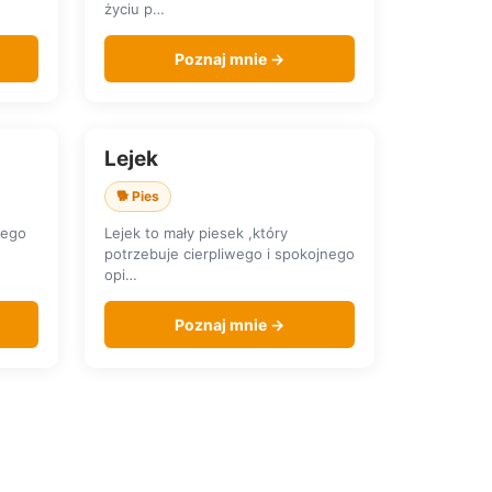
życiu p…
Poznaj mnie →
Lejek
SZUKA DOMU
🐕 Pies
jego
Lejek to mały piesek ,który
potrzebuje cierpliwego i spokojnego
opi…
Poznaj mnie →