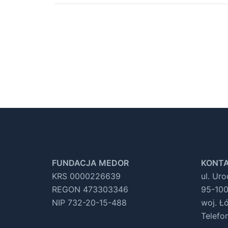
FUNDACJA MEDOR
KONTA
KRS 0000226639
ul. Ur
REGON 473303346
95-100
NIP 732-20-15-488
woj. Ł
Telefo