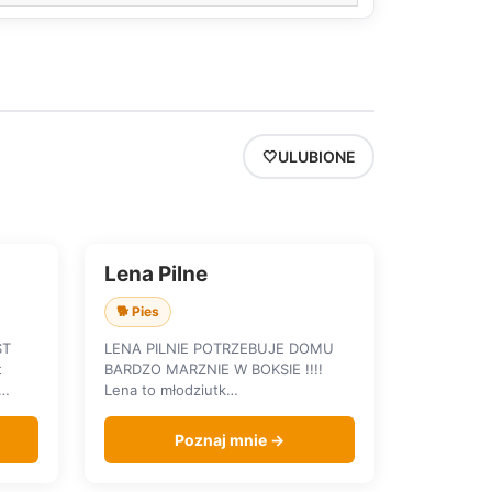
🤍
ULUBIONE
Lena Pilne
SZUKA DOMU
🐕 Pies
ST
LENA PILNIE POTRZEBUJE DOMU
t
BARDZO MARZNIE W BOKSIE !!!!
n…
Lena to młodziutk…
Poznaj mnie →