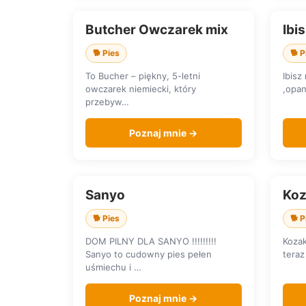
Butcher Owczarek mix
Ibi
SZUKA DOMU
SZU
🐕 Pies
🐕 P
To Bucher – piękny, 5-letni
Ibisz
owczarek niemiecki, który
,opa
przebyw…
Poznaj mnie →
Sanyo
Koz
SZUKA DOMU
SZU
🐕 Pies
🐕 P
DOM PILNY DLA SANYO !!!!!!!!!
Kozak
Sanyo to cudowny pies pełen
teraz
uśmiechu i …
Poznaj mnie →