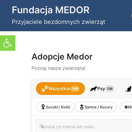
Przejdź
Fundacja MEDOR
do
Przyjaciele bezdomnych zwierząt
treści
Otwórz pasek narzędzi
Adopcje Medor
Poznaj nasze zwierzęta!
Wszystkie
Psy
148
136
Suczki / Kotki
Samce / Kocury
Mi
🔍