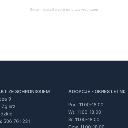
System adopcji wspierany przez
vegvis.app
KT ZE SCHRONISKIEM
ADOPCJE - OKRES LETNI:
ocza 9
Pon. 11.00-18.00
 Zgierz
Wt. 11.00-18.00
ódzkie
Śr. 11.00-18.00
n: 506 761 221
Czw. 11.00-18.00