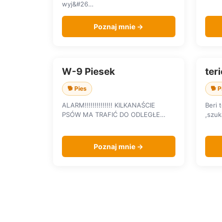
wyj&#26…
Poznaj mnie →
W-9 Piesek
teri
SZUKA DOMU
SZU
🐕 Pies
🐕 P
ALARM!!!!!!!!!!!!!! KILKANAŚCIE
Beri 
PSÓW MA TRAFIĆ DO ODLEGŁE…
,szuk
Poznaj mnie →