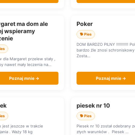
garet ma dom ale
Poker
KA DOMU
SZUKA DOMU
ej wspieramy
🐕 Pies
zenie
DOM BARDZO PILNY !!!!!!!!!! Po
ies
bardzo źle znosi schroniskowy
Zosta…
 dla Margaret przelew stały ,
y nawet mały leczenia na…
Poznaj mnie →
Poznaj mnie →
ek
piesek nr 10
KA DOMU
SZUKA DOMU
ies
🐕 Pies
 jest jeszcze w trakcie
Piesek nr 10 został odebrany z
ania . Waży 18 kg
złych warunków . Piesek …