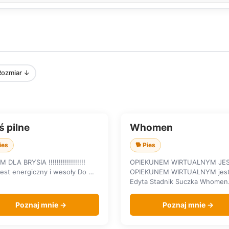
Rozmiar ↓
ś pilne
Whomen
KA DOMU
SZUKA DOMU
ies
🐕 Pies
DLA BRYSIA !!!!!!!!!!!!!!!!!!
OPIEKUNEM WIRTUALNYM JE
jest energiczny i wesoły Do …
OPIEKUNEM WIRTUALNYM jes
Edyta Stadnik Suczka Whome
Poznaj mnie →
Poznaj mnie →