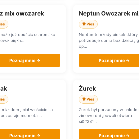
sz mix owczarek
Neptun Owczarek mi
KA DOMU
SZUKA DOMU
ies
🐕 Pies
 może już opuścić schronisko
Neptun to młody piesek ,który
nował piękn…
potrzebuje domu bez dzieci , 
op…
Poznaj mnie →
Poznaj mnie →
ak
Żurek
KA DOMU
SZUKA DOMU
ies
🐕 Pies
 miał dom ,miał właścicieli a
Żurek był porzucony w chłodn
 pozostaje mu metal…
zimowe dni ,powoli otwiera
si&#281…
Poznaj mnie →
Poznaj mnie →