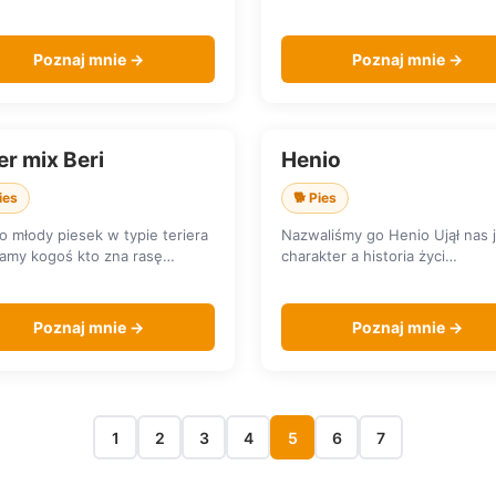
Poznaj mnie →
Poznaj mnie →
er mix Beri
Henio
KA DOMU
SZUKA DOMU
ies
🐕 Pies
to młody piesek w typie teriera
Nazwaliśmy go Henio Ujął nas 
amy kogoś kto zna rasę…
charakter a historia życi…
Poznaj mnie →
Poznaj mnie →
1
2
3
4
5
6
7