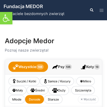
Przejdź
Fundacja MEDOR
do
Szukaj
Prz
Otwórz pasek narzędzi
Przyjaciele bezdomnych zwierząt
treści
men
Adopcje Medor
Poznaj nasze zwierzęta!
Wszystkie
Psy
Koty
148
135
13
Suczki / Kotki
Samce / Kocury
Mikro
Mały
Średni
Duży
Szczenięta
Młode
Dorosłe
Starsze
✕ Wyczyść