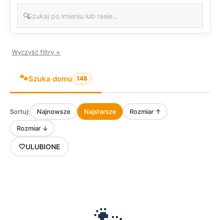
🔍
Wyczyść filtry ×
🐾
Szuka domu
148
Sortuj:
Najnowsze
Najstarsze
Rozmiar ↑
Rozmiar ↓
🤍
ULUBIONE