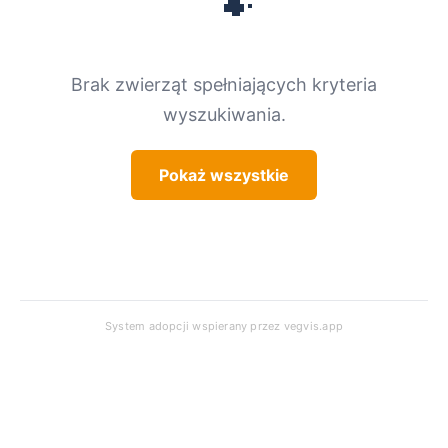
🐾
Brak zwierząt spełniających kryteria
wyszukiwania.
Pokaż wszystkie
System adopcji wspierany przez
vegvis.app