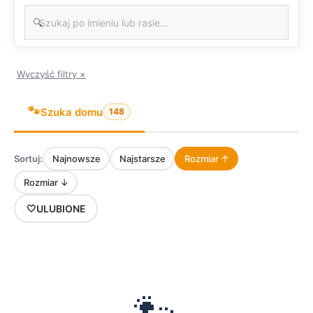
🔍
Wyczyść filtry ×
🐾
Szuka domu
148
Sortuj:
Najnowsze
Najstarsze
Rozmiar ↑
Rozmiar ↓
🤍
ULUBIONE