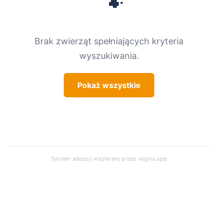
🐾
Brak zwierząt spełniających kryteria
wyszukiwania.
Pokaż wszystkie
System adopcji wspierany przez
vegvis.app