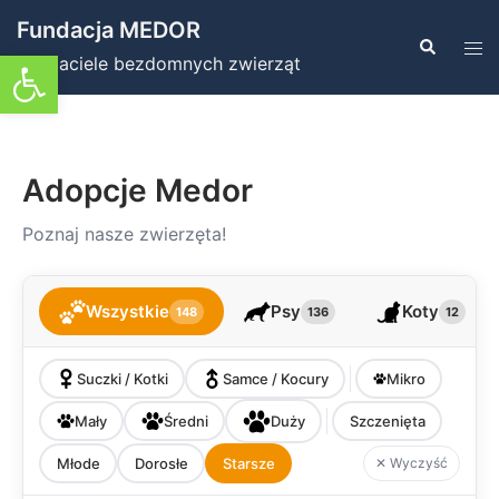
Przejdź
Fundacja MEDOR
do
Szukaj
Prz
Otwórz pasek narzędzi
Przyjaciele bezdomnych zwierząt
treści
men
Adopcje Medor
Poznaj nasze zwierzęta!
Wszystkie
Psy
Koty
148
136
12
Suczki / Kotki
Samce / Kocury
Mikro
Mały
Średni
Duży
Szczenięta
Młode
Dorosłe
Starsze
✕ Wyczyść