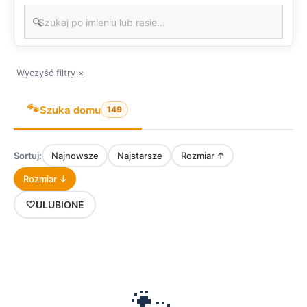
🔍
Wyczyść filtry ×
🐾
Szuka domu
149
Sortuj:
Najnowsze
Najstarsze
Rozmiar ↑
Rozmiar ↓
🤍
ULUBIONE