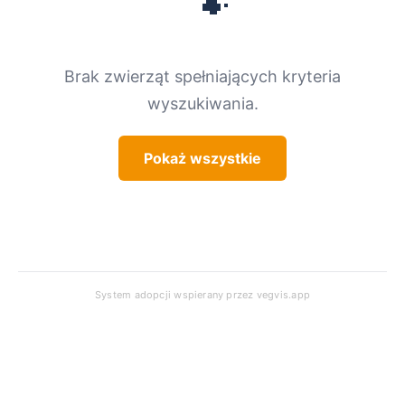
🐾
Brak zwierząt spełniających kryteria
wyszukiwania.
Pokaż wszystkie
System adopcji wspierany przez
vegvis.app