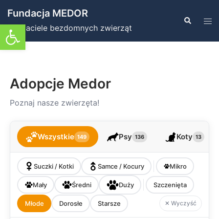
Przejdź
Fundacja MEDOR
do
Szukaj
Prz
Otwórz pasek narzędzi
Przyjaciele bezdomnych zwierząt
treści
men
Adopcje Medor
Poznaj nasze zwierzęta!
Wszystkie
Psy
Koty
149
136
13
Suczki / Kotki
Samce / Kocury
Mikro
Mały
Średni
Duży
Szczenięta
Młode
Dorosłe
Starsze
✕ Wyczyść