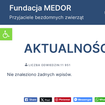
Przejdź
Fundacja MEDOR
do
Przyjaciele bezdomnych zwierząt
treści
Otwórz pasek narzędzi
AKTUALNOŚC
LICZBA ODWIEDZIN:
11 951
Nie znaleziono żadnych wpisów.
Pinterest
Messenger
Wha
Post
Share