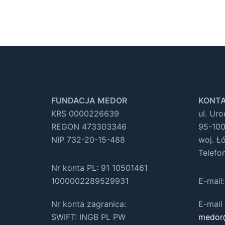
FUNDACJA MEDOR
KONTA
KRS 0000226639
ul. Ur
REGON 473303346
95-100
NIP 732-20-15-488
woj. Ł
Telefo
Nr konta PL: 91 10501461
1000002289529931
E-mail
Nr konta zagranica:
E-mail 
SWIFT: INGB PL PW
medor