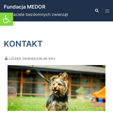
Przejdź
Fundacja MEDOR
do
Szukaj
Prz
Otwórz pasek narzędzi
Przyjaciele bezdomnych zwierząt
treści
men
KONTAKT
LICZBA ODWIEDZIN:
26 993