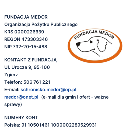
FUNDACJA MEDOR
Organizacja Pożytku Publicznego
KRS 0000226639
REGON 473303346
NIP 732-20-15-488
KONTAKT Z FUNDACJĄ
Ul. Urocza 9,
95-100
Zgierz
Telefon: 506 761 221
E-mail:
schronisko.medor@op.pl
medor@onet.pl
(e-mail dla gmin i ofert - ważne
sprawy)
NUMERY KONT
Polska: 91 10501461 1000002289529931