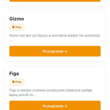
Gizmo
SZUKA DOMU
🐕 Pies
Gizmo też jest już lepszy w kontakcie kiedyś nie wychodził
…
Poznaj mnie →
Figa
SZUKA DOMU
🐕 Pies
Figa to bardzo urokliwa suczka,sami zobaczcie podaje
łapkę potrafi ch…
Poznaj mnie →