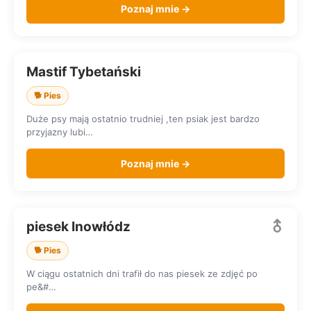
Poznaj mnie →
Mastif Tybetański
SZUKA DOMU
🐕 Pies
Duże psy mają ostatnio trudniej ,ten psiak jest bardzo
przyjazny lubi…
Poznaj mnie →
piesek Inowłódz
SZUKA DOMU
🐕 Pies
W ciągu ostatnich dni trafił do nas piesek ze zdjęć po
pe&#…