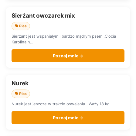
Sierżant owczarek mix
SZUKA DOMU
🐕 Pies
Sierżant jest wspaniałym i bardzo mądrym psem ,Ciocia
Karolina n…
Poznaj mnie →
Nurek
SZUKA DOMU
🐕 Pies
Nurek jest jeszcze w trakcie oswajania . Waży 18 kg
Poznaj mnie →