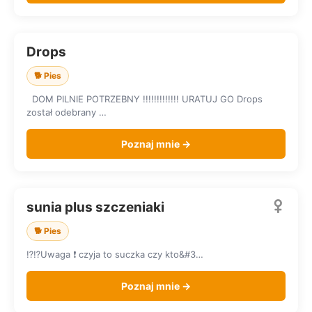
Drops
SZUKA DOMU
🐕 Pies
DOM PILNIE POTRZEBNY !!!!!!!!!!!!! URATUJ GO Drops
został odebrany …
Poznaj mnie →
sunia plus szczeniaki
SZUKA DOMU
🐕 Pies
⁉️⁉️Uwaga ❗️ czyja to suczka czy kto&#3…
Poznaj mnie →