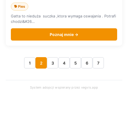
🐕 Pies
Gatta to nieduża suczka ,ktora wymaga oswajania . Potrafi
chodzi&#26…
Poznaj mnie →
1
2
3
4
5
6
7
System adopcji wspierany przez
vegvis.app