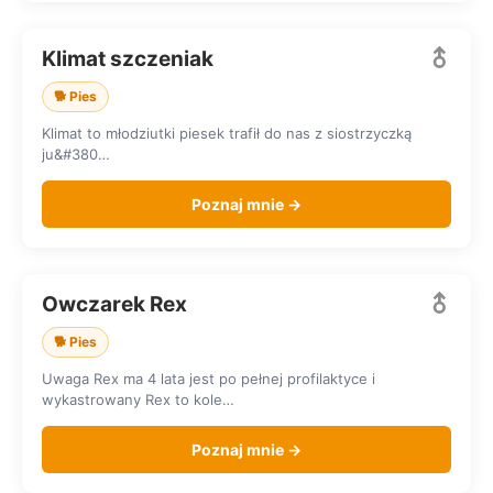
Klimat szczeniak
SZUKA DOMU
🐕 Pies
Klimat to młodziutki piesek trafił do nas z siostrzyczką
ju&#380…
Poznaj mnie →
Owczarek Rex
SZUKA DOMU
🐕 Pies
Uwaga Rex ma 4 lata jest po pełnej profilaktyce i
wykastrowany Rex to kole…
Poznaj mnie →