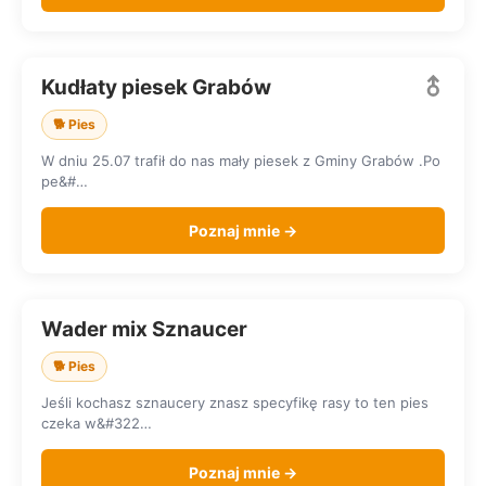
Kudłaty piesek Grabów
SZUKA DOMU
🐕 Pies
W dniu 25.07 trafił do nas mały piesek z Gminy Grabów .Po
pe&#…
Poznaj mnie →
Wader mix Sznaucer
SZUKA DOMU
🐕 Pies
Jeśli kochasz sznaucery znasz specyfikę rasy to ten pies
czeka w&#322…
Poznaj mnie →