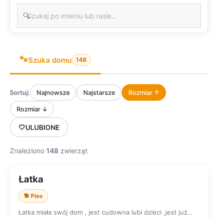
🔍
🐾
Szuka domu
148
Sortuj:
Najnowsze
Najstarsze
Rozmiar ↑
Rozmiar ↓
🤍
ULUBIONE
Znaleziono
148
zwierząt
Łatka
SZUKA DOMU
🐕 Pies
Łatka miała swój dom , jest cudowna lubi dzieci ,jest już…