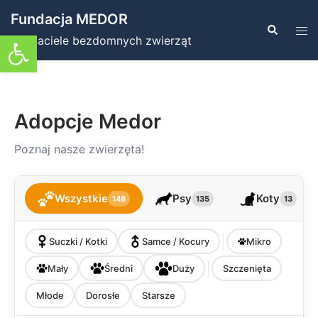
Przejdź
Fundacja MEDOR
do
Szukaj
Prz
Otwórz pasek narzędzi
Przyjaciele bezdomnych zwierząt
treści
men
Adopcje Medor
Poznaj nasze zwierzęta!
Wszystkie
Psy
Koty
148
135
13
Suczki / Kotki
Samce / Kocury
Mikro
Mały
Średni
Duży
Szczenięta
Młode
Dorosłe
Starsze