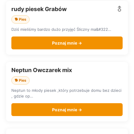
rudy piesek Grabów
SZUKA DOMU
🐕 Pies
Dziś mieliśmy bardzo dużo przyjęć Śliczny ma&#322…
Poznaj mnie →
Neptun Owczarek mix
SZUKA DOMU
🐕 Pies
Neptun to młody piesek ,który potrzebuje domu bez dzieci
, gdzie op…
Poznaj mnie →