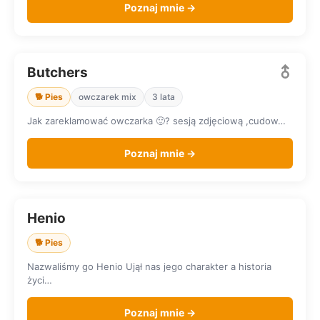
Poznaj mnie →
Butchers
SZUKA DOMU
🐕 Pies
owczarek mix
3 lata
Jak zareklamować owczarka 🙂? sesją zdjęciową ,cudow…
Poznaj mnie →
Henio
SZUKA DOMU
🐕 Pies
Nazwaliśmy go Henio Ujął nas jego charakter a historia
życi…
Poznaj mnie →