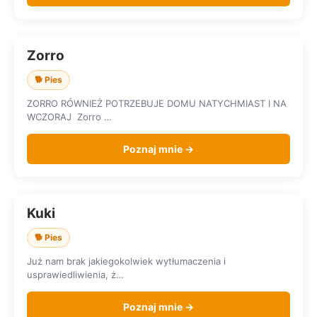
Zorro
SZUKA DOMU
🐕 Pies
ZORRO RÓWNIEŻ POTRZEBUJE DOMU NATYCHMIAST I NA
WCZORAJ Zorro …
Poznaj mnie →
Kuki
SZUKA DOMU
🐕 Pies
Już nam brak jakiegokolwiek wytłumaczenia i
usprawiedliwienia, ż…
Poznaj mnie →