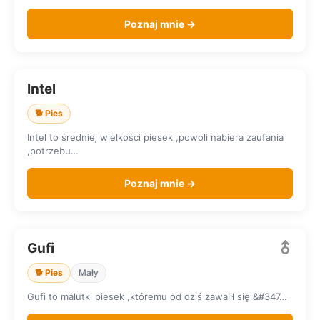
Poznaj mnie →
Intel
SZUKA DOMU
🐕 Pies
Intel to średniej wielkości piesek ,powoli nabiera zaufania
,potrzebu…
Poznaj mnie →
Gufi
SZUKA DOMU
🐕 Pies
Mały
Gufi to malutki piesek ,któremu od dziś zawalił się &#347…