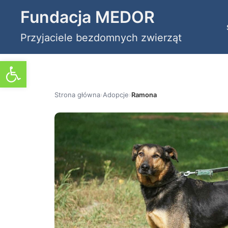
Przejdź
Fundacja MEDOR
do
Przyjaciele bezdomnych zwierząt
treści
Otwórz pasek narzędzi
Strona główna
›
Adopcje
›
Ramona