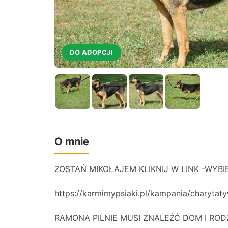
DO ADOPCJI
O mnie
ZOSTAŃ MIKOŁAJEM KLIKNIJ W LINK -WYBI
https://karmimypsiaki.pl/kampania/charytat
RAMONA PILNIE MUSI ZNALEŹĆ DOM I RODZINĘ !