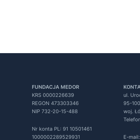
FUNDACJA MEDOR
KONTA
KRS 0000226639
ul. Ur
REGON 473303346
95-100
NIP 732-20-15-488
woj. Ł
Telefo
Nr konta PL: 91 10501461
1000002289529931
E-mail