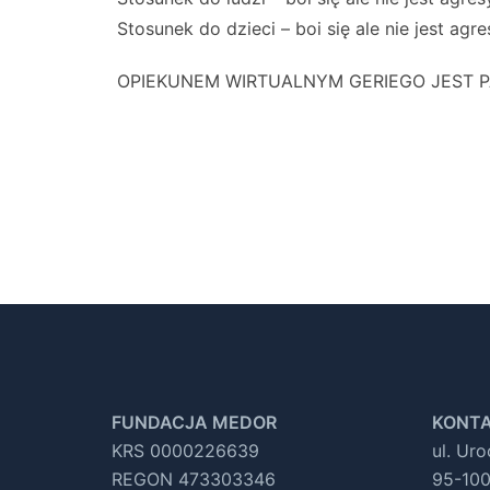
Stosunek do dzieci – boi się ale nie jest agr
OPIEKUNEM WIRTUALNYM GERIEGO JEST 
FUNDACJA MEDOR
KONTA
KRS 0000226639
ul. Ur
REGON 473303346
95-100