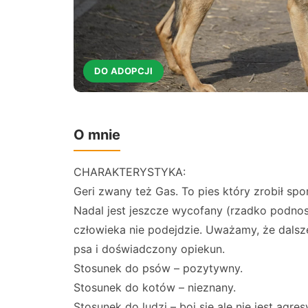
DO ADOPCJI
O mnie
CHARAKTERYSTYKA:
Geri zwany też Gas. To pies który zrobił sp
Nadal jest jeszcze wycofany (rzadko podnosi
człowieka nie podejdzie. Uważamy, że dals
psa i doświadczony opiekun.
Stosunek do psów – pozytywny.
Stosunek do kotów – nieznany.
Stosunek do ludzi – boi się ale nie jest agre