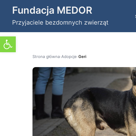
Przejdź
Fundacja MEDOR
do
Przyjaciele bezdomnych zwierząt
treści
Otwórz pasek narzędzi
Strona główna
›
Adopcje
›
Geri