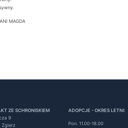
esywny.
PANI MAGDA
KT ZE SCHRONISKIEM
ADOPCJE - OKRES LETNI:
ocza 9
Pon. 11.00-18.00
 Zgierz