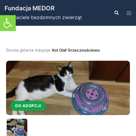
Przejdź
Fundacja MEDOR
do
Szukaj
Prz
Otwórz pasek narzędzi
Przyjaciele bezdomnych zwierząt
treści
men
Strona główna
›
Adopcje
›
Kot Olaf Grzecznościowo
DO ADOPCJI