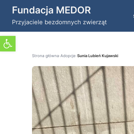
Przejdź
Fundacja MEDOR
do
Przyjaciele bezdomnych zwierząt
treści
Otwórz pasek narzędzi
Strona główna
›
Adopcje
›
Sunia Lubień Kujawski