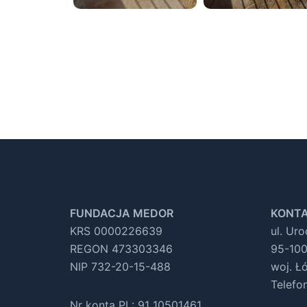
FUNDACJA MEDOR
KONTA
KRS 0000226639
ul. Ur
REGON 473303346
95-100
NIP 732-20-15-488
woj. Ł
Telefo
Nr konta PL: 91 10501461