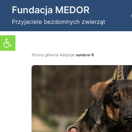
Przejdź
Fundacja MEDOR
do
Przyjaciele bezdomnych zwierząt
treści
Otwórz pasek narzędzi
Strona główna
›
Adopcje
›
sunia nr 6