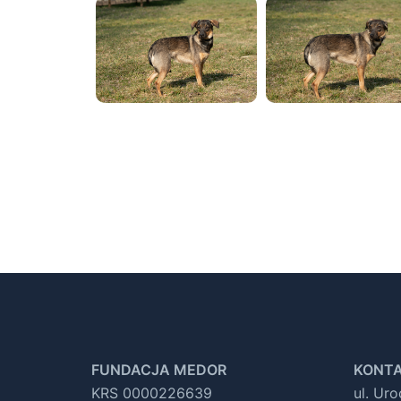
FUNDACJA MEDOR
KONTA
KRS 0000226639
ul. Ur