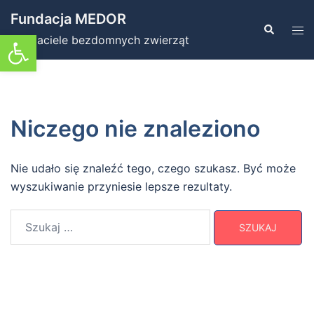
Przejdź
Fundacja MEDOR
do
Szukaj
Prz
Otwórz pasek narzędzi
Przyjaciele bezdomnych zwierząt
treści
men
Niczego nie znaleziono
Nie udało się znaleźć tego, czego szukasz. Być może
wyszukiwanie przyniesie lepsze rezultaty.
Szukaj: