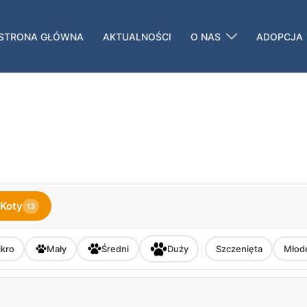
STRONA GŁÓWNA
AKTUALNOŚCI
O NAS
ADOPCJA
Koty
13
kro
Mały
Średni
Duży
Szczenięta
Młod