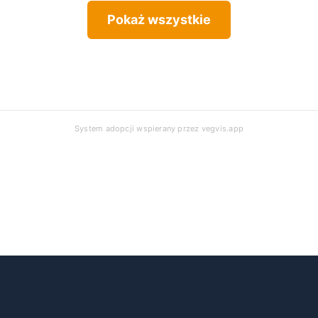
Pokaż wszystkie
System adopcji wspierany przez
vegvis.app