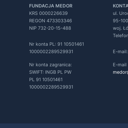
FUNDACJA MEDOR
KONTA
KRS 0000226639
ul. Ur
REGON 473303346
95-100
NIP 732-20-15-488
woj. Ł
Telefo
Nr konta PL: 91 10501461
1000002289529931
E-mail
Nr konta zagranica:
E-mail 
SWIFT: INGB PL PW
medor
PL 91 10501461
1000002289529931