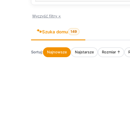
Wyczyść filtry ×
🐾
Szuka domu
149
Sortuj:
Najnowsze
Najstarsze
Rozmiar ↑