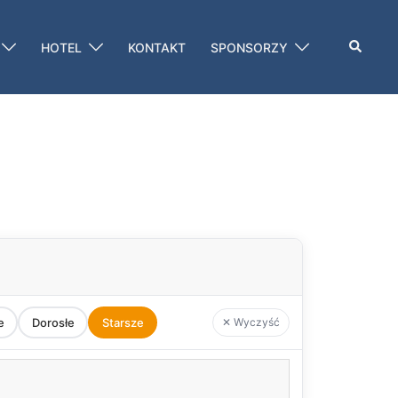
Szukaj
HOTEL
KONTAKT
SPONSORZY
e
Dorosłe
Starsze
✕ Wyczyść