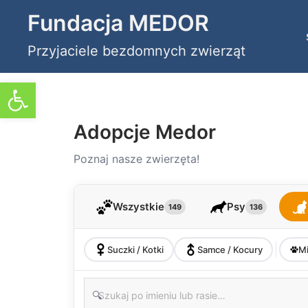
Przejdź
Fundacja MEDOR
do
Przyjaciele bezdomnych zwierząt
treści
Otwórz pasek narzędzi
Adopcje Medor
Poznaj nasze zwierzęta!
Wszystkie
Psy
149
136
Suczki / Kotki
Samce / Kocury
Mi
🔍