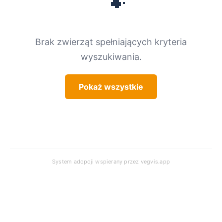
🐾
Brak zwierząt spełniających kryteria
wyszukiwania.
Pokaż wszystkie
System adopcji wspierany przez
vegvis.app