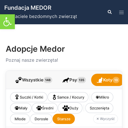
Przejdź
Fundacja MEDOR
do
Szukaj
Prz
Otwórz pasek narzędzi
Przyjaciele bezdomnych zwierząt
treści
men
Adopcje Medor
Poznaj nasze zwierzęta!
Wszystkie
Psy
Koty
148
135
13
Suczki / Kotki
Samce / Kocury
Mikro
Mały
Średni
Duży
Szczenięta
Młode
Dorosłe
Starsze
✕ Wyczyść