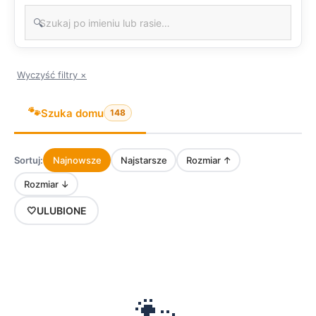
🔍
Wyczyść filtry ×
🐾
Szuka domu
148
Sortuj:
Najnowsze
Najstarsze
Rozmiar ↑
Rozmiar ↓
🤍
ULUBIONE