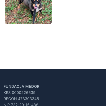
FUNDACJA MEDOR
KRS 0000226639
REGON 473303346
NIP 732-20-15-488