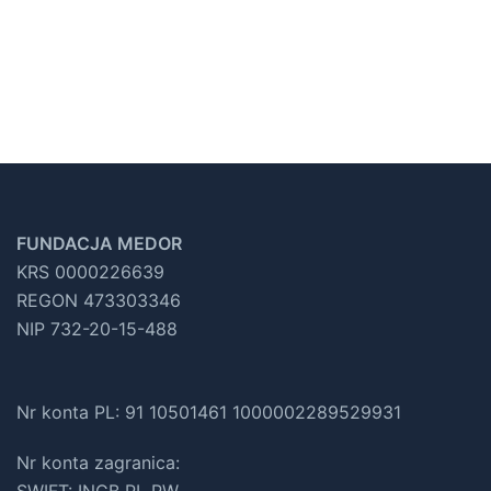
FUNDACJA MEDOR
KRS 0000226639
REGON 473303346
NIP 732-20-15-488
Nr konta PL: 91 10501461 1000002289529931
Nr konta zagranica: