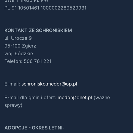
SWIFT: INGB PL PW
PL 91 10501461 1000002289529931
KONTAKT ZE SCHRONISKIEM
ul. Urocza 9
95-100 Zgierz
woj. Łódzkie
Telefon: 506 761 221
E-mail:
schronisko.medor@op.pl
E-mail dla gmin i ofert
:
medor@onet.pl
(ważne
sprawy)
ADOPCJE - OKRES LETNI: