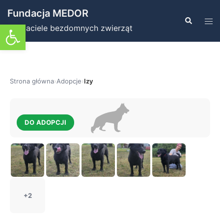
Przejdź
Fundacja MEDOR
do
Szukaj
Prz
Otwórz pasek narzędzi
Przyjaciele bezdomnych zwierząt
treści
men
Strona główna
›
Adopcje
›
Izy
DO ADOPCJI
+2