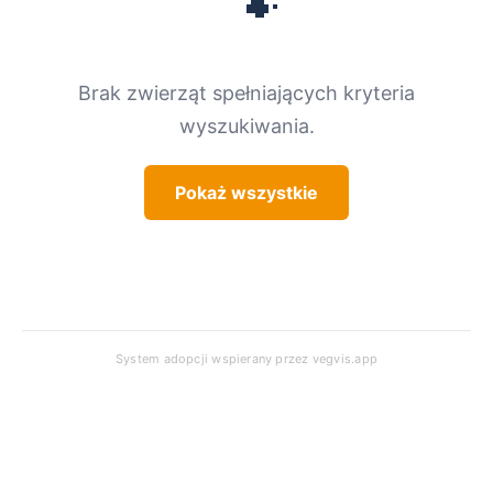
🐾
Brak zwierząt spełniających kryteria
wyszukiwania.
Pokaż wszystkie
System adopcji wspierany przez
vegvis.app