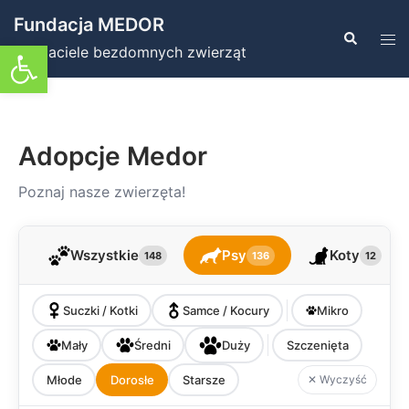
Przejdź
Fundacja MEDOR
do
Szukaj
Prz
Otwórz pasek narzędzi
Przyjaciele bezdomnych zwierząt
treści
men
Adopcje Medor
Poznaj nasze zwierzęta!
Wszystkie
Psy
Koty
148
136
12
Suczki / Kotki
Samce / Kocury
Mikro
Mały
Średni
Duży
Szczenięta
Młode
Dorosłe
Starsze
✕ Wyczyść