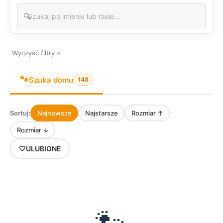
🔍
Wyczyść filtry ×
🐾
Szuka domu
148
Sortuj:
Najnowsze
Najstarsze
Rozmiar ↑
Rozmiar ↓
🤍
ULUBIONE