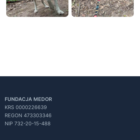
FUNDACJA MEDOR
KRS 0000226639
REGON 473303346
NIP 732-20-15-488