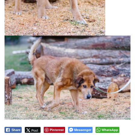
Pinterest
Messenger
WhatsApp
Post
Share