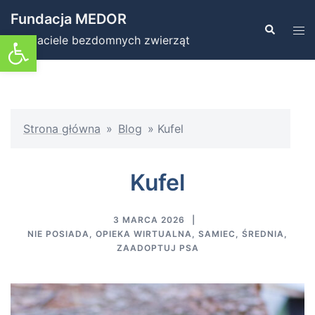
Przejdź
Fundacja MEDOR
do
Szukaj
Prz
Otwórz pasek narzędzi
Przyjaciele bezdomnych zwierząt
treści
men
Strona główna
»
Blog
»
Kufel
Kufel
3 MARCA 2026
NIE POSIADA
,
OPIEKA WIRTUALNA
,
SAMIEC
,
ŚREDNIA
,
ZAADOPTUJ PSA