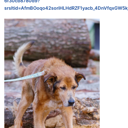
6f30cb8780d9?
srsltid=AfmBOoqo42soriHLHdRZF1yacb_4DnVfqxGW