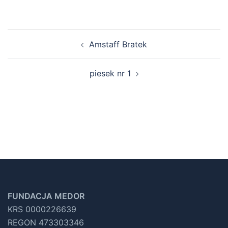
Nawigacja
Amstaff Bratek
wpisu
piesek nr 1
FUNDACJA MEDOR
KRS 0000226639
REGON 473303346