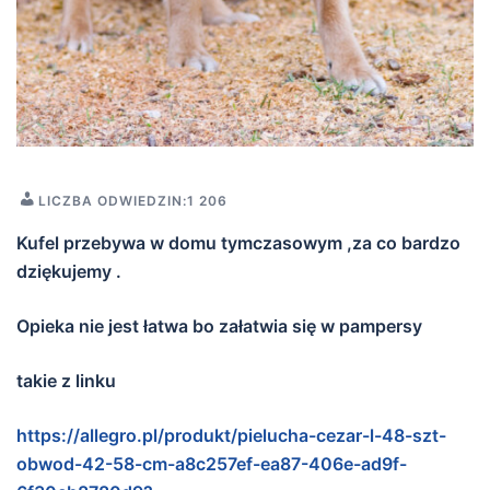
LICZBA ODWIEDZIN:
1 206
Kufel przebywa w domu tymczasowym ,za co bardzo
dziękujemy .
Opieka nie jest łatwa bo załatwia się w pampersy
takie z linku
https://allegro.pl/produkt/pielucha-cezar-l-48-szt-
obwod-42-58-cm-a8c257ef-ea87-406e-ad9f-