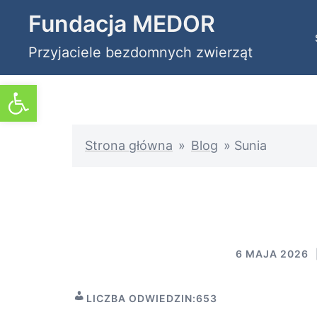
Przejdź
Fundacja MEDOR
do
Przyjaciele bezdomnych zwierząt
treści
Otwórz pasek narzędzi
Strona główna
»
Blog
»
Sunia
6 MAJA 2026
LICZBA ODWIEDZIN:
653