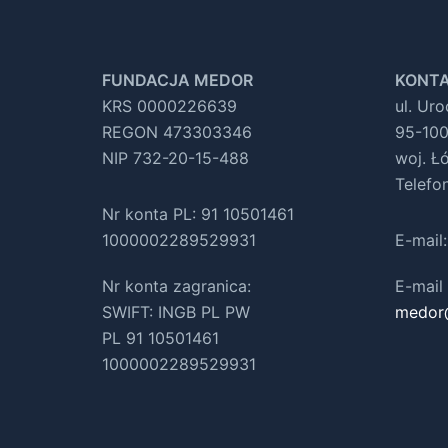
FUNDACJA MEDOR
KONTA
KRS 0000226639
ul. Ur
REGON 473303346
95-100
NIP 732-20-15-488
woj. Ł
Telefo
Nr konta PL: 91 10501461
1000002289529931
E-mail
Nr konta zagranica:
E-mail 
SWIFT: INGB PL PW
medor
PL 91 10501461
1000002289529931