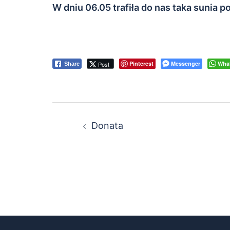
W dniu 06.05 trafiła do nas taka sunia 
Pinterest
Messenger
Wha
Post
Share
Nawigacja
Donata
wpisu