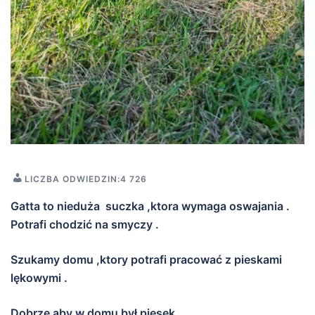
LICZBA ODWIEDZIN:
4 726
Gatta to nieduża suczka ,ktora wymaga oswajania .
Potrafi chodzić na smyczy .
Szukamy domu ,ktory potrafi pracować z pieskami
lękowymi .
Dobrze aby w domu był piesek