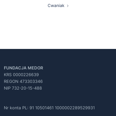
Cwaniak
FUNDACJA MEDOR
KRS 0000226639
REGON 473303346
NIP 732-20-15-488
Nr konta PL: 91 10501461 1000002289529931