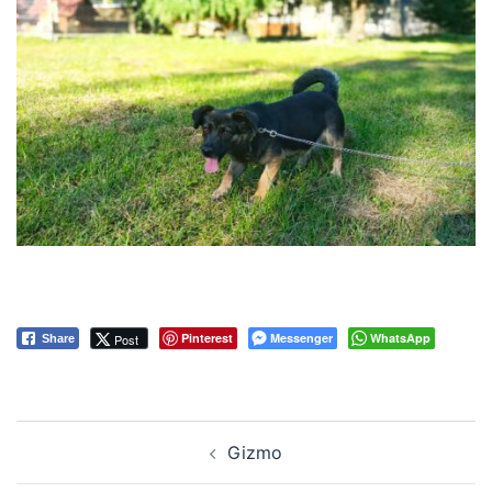
Pinterest
Messenger
WhatsApp
Post
Share
Nawigacja
Gizmo
wpisu