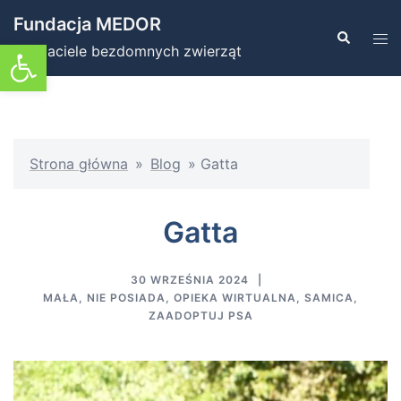
Przejdź
Fundacja MEDOR
do
Szukaj
Prz
Otwórz pasek narzędzi
Przyjaciele bezdomnych zwierząt
treści
men
Strona główna
»
Blog
»
Gatta
Gatta
30 WRZEŚNIA 2024
MAŁA
,
NIE POSIADA
,
OPIEKA WIRTUALNA
,
SAMICA
,
ZAADOPTUJ PSA