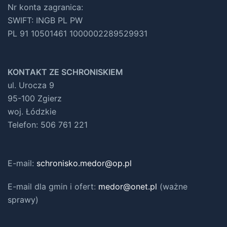
Nr konta zagranica:
SWIFT: INGB PL PW
PL 91 10501461 1000002289529931
KONTAKT ZE SCHRONISKIEM
ul. Urocza 9
95-100 Zgierz
woj. Łódzkie
Telefon: 506 761 221
E-mail:
schronisko.medor@op.pl
E-mail dla gmin i ofert
:
medor@onet.pl
(ważne
sprawy)