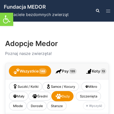
Przejdź
Fundacja MEDOR
do
Szukaj
Prz
Otwórz pasek narzędzi
Przyjaciele bezdomnych zwierząt
treści
men
Adopcje Medor
Poznaj nasze zwierzęta!
Wszystkie
Psy
Koty
148
135
13
Suczki / Kotki
Samce / Kocury
Mikro
Mały
Średni
Duży
Szczenięta
Młode
Dorosłe
Starsze
✕ Wyczyść