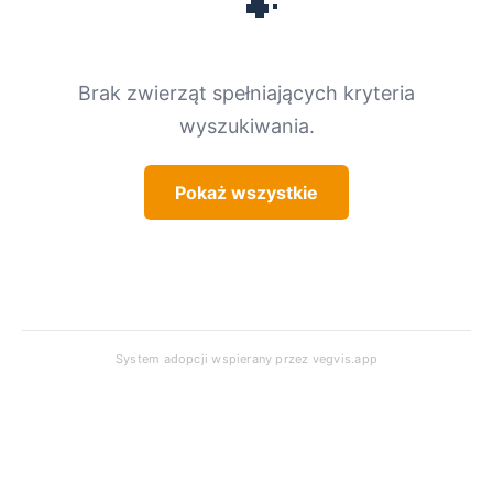
🐾
Brak zwierząt spełniających kryteria
wyszukiwania.
Pokaż wszystkie
System adopcji wspierany przez
vegvis.app