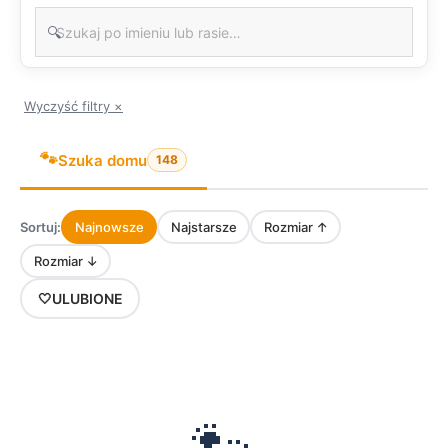
🔍
Wyczyść filtry ×
🐾
Szuka domu
148
Sortuj:
Najnowsze
Najstarsze
Rozmiar ↑
Rozmiar ↓
🤍
ULUBIONE