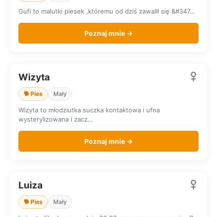
Gufi to malutki piesek ,któremu od dziś zawalił się &#347…
Poznaj mnie →
Wizyta
SZUKA DOMU
🐕 Pies
Mały
Wizyta to młodziutka suczka kontaktowa i ufna
wysterylizowana i zacz…
Poznaj mnie →
Luiza
SZUKA DOMU
🐕 Pies
Mały