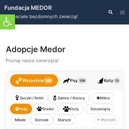
Przejdź
Fundacja MEDOR
do
Szukaj
Prz
Otwórz pasek narzędzi
Przyjaciele bezdomnych zwierząt
treści
men
Adopcje Medor
Poznaj nasze zwierzęta!
Wszystkie
Psy
Koty
149
136
13
Suczki / Kotki
Samce / Kocury
Mikro
Mały
Średni
Duży
Szczenięta
Młode
Dorosłe
Starsze
✕ Wyczyść