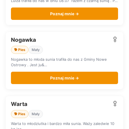
Luiza trafiła do nas w dniu 08.07 razem z czarną sunią . P…
Poznaj mnie →
Nogawka
SZUKA DOMU
🐕 Pies
Mały
Nogawka to młoda sunia trafiła do nas z Gminy Nowe
Ostrowy . Jest ju&…
Poznaj mnie →
Warta
SZUKA DOMU
🐕 Pies
Mały
Warta to młodziutka i bardzo miła sunia. Waży zaledwie 10