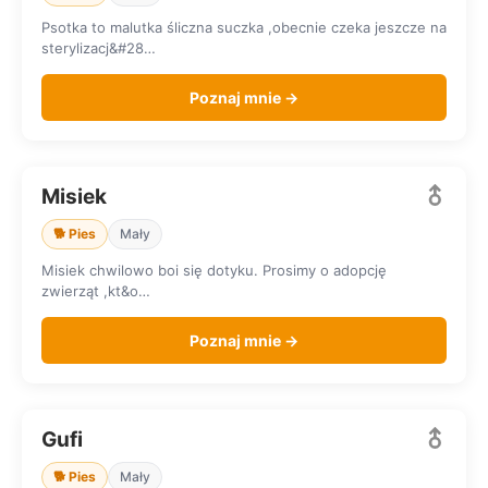
Psotka to malutka śliczna suczka ,obecnie czeka jeszcze na
sterylizacj&#28…
Poznaj mnie →
Misiek
SZUKA DOMU
🐕 Pies
Mały
Misiek chwilowo boi się dotyku. Prosimy o adopcję
zwierząt ,kt&o…
Poznaj mnie →
Gufi
SZUKA DOMU
🐕 Pies
Mały