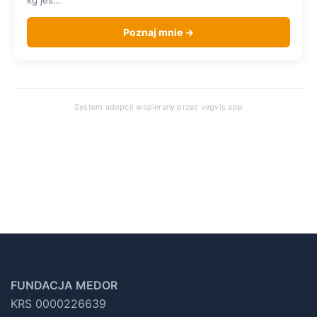
kg jes…
Poznaj mnie →
System adopcji wspierany przez
vegvis.app
FUNDACJA MEDOR
KRS 0000226639