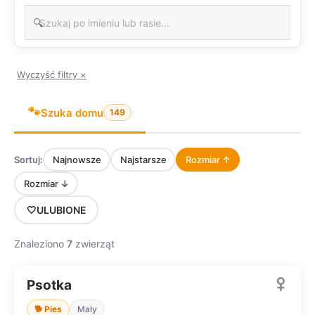
🔍
Wyczyść filtry ×
🐾
Szuka domu
149
Sortuj:
Najnowsze
Najstarsze
Rozmiar ↑
Rozmiar ↓
🤍
ULUBIONE
Znaleziono
7
zwierząt
Psotka
SZUKA DOMU
🐕 Pies
Mały