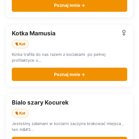
Poznaj mnie →
Kotka Mamusia
SZUKA DOMU
🐈 Kot
Kotka trafiła do nas razem z kociakami po pełnej
profilaktyce o…
Poznaj mnie →
Bialo szary Kocurek
SZUKA DOMU
🐈 Kot
Jesteśmy załamani w kociarni zaczyna brakować miejsca ,
ten m&#3…