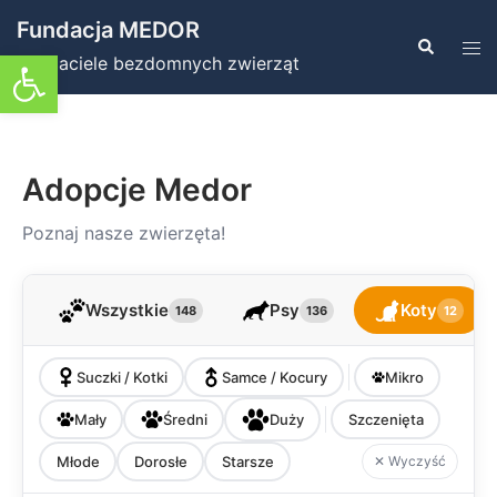
Przejdź
Fundacja MEDOR
do
Szukaj
Prz
Otwórz pasek narzędzi
Przyjaciele bezdomnych zwierząt
treści
men
Adopcje Medor
Poznaj nasze zwierzęta!
Wszystkie
Psy
Koty
148
136
12
Suczki / Kotki
Samce / Kocury
Mikro
Mały
Średni
Duży
Szczenięta
Młode
Dorosłe
Starsze
✕ Wyczyść