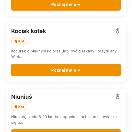
Poznaj mnie →
Kociak kotek
SZUKA DOMU
🐈 Kot
Kocurek o pięknym kolorze ,lubi być głaskany i przytulany .
Wiek…
Poznaj mnie →
✂️
Niuniuś
SZUKA DOMU
🐈 Kot
Niuniuś, około 8-10 lat, bez ogonka, kocha ludzi, uwielbia
się p…