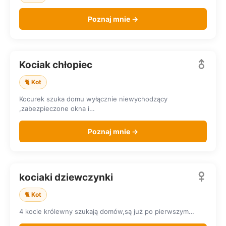
Poznaj mnie →
Kociak chłopiec
SZUKA DOMU
🐈 Kot
Kocurek szuka domu wyłącznie niewychodzący
,zabezpieczone okna i…
Poznaj mnie →
kociaki dziewczynki
SZUKA DOMU
🐈 Kot
4 kocie królewny szukają domów,są już po pierwszym…