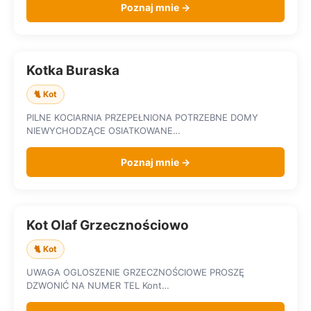
Poznaj mnie →
Kotka Buraska
SZUKA DOMU
🐈 Kot
PILNE KOCIARNIA PRZEPEŁNIONA POTRZEBNE DOMY
NIEWYCHODZĄCE OSIATKOWANE…
Poznaj mnie →
Kot Olaf Grzecznościowo
SZUKA DOMU
🐈 Kot
UWAGA OGLOSZENIE GRZECZNOŚCIOWE PROSZĘ
DZWONIĆ NA NUMER TEL Kont…