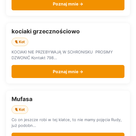
Poznaj mnie →
kociaki grzecznościowo
SZUKA DOMU
🐈 Kot
KOCIAKI NIE PRZEBYWAJĄ W SCHRONISKU PROSIMY
DZWONIĆ Kontakt 798…
Poznaj mnie →
Mufasa
SZUKA DOMU
🐈 Kot
Co on jeszcze robi w tej klatce, to nie mamy pojęcia Rudy,
już podobn…