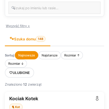
🔍
Wyczyść filtry ×
🐾
Szuka domu
148
Sortuj:
Najnowsze
Najstarsze
Rozmiar ↑
Rozmiar ↓
🤍
ULUBIONE
Znaleziono
12
zwierząt
Kociak Kotek
SZUKA DOMU
🐈 Kot