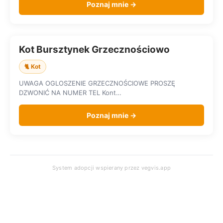
Poznaj mnie →
Kot Bursztynek Grzecznościowo
SZUKA DOMU
🐈 Kot
UWAGA OGLOSZENIE GRZECZNOŚCIOWE PROSZĘ
DZWONIĆ NA NUMER TEL Kont…
Poznaj mnie →
System adopcji wspierany przez
vegvis.app